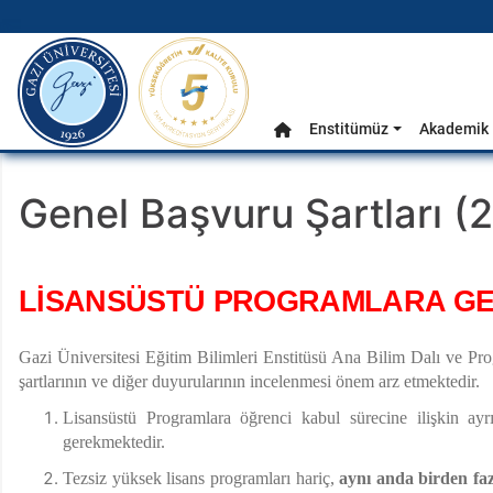
gazi.edu.tr
Ana Menü
Enstitümüz
Akademik 
Anasayfa
Genel Başvuru Şartları 
LİSANSÜSTÜ PROGRAMLARA GE
Gazi Üniversitesi Eğitim Bilimleri Enstitüsü Ana Bilim Dalı ve Progr
şartlarının ve diğer duyurularının incelenmesi önem arz etmektedir.
Lisansüstü Programlara öğrenci kabul sürecine ilişkin ayrı
gerekmektedir.
Tezsiz yüksek lisans programları hariç,
aynı anda birden fa