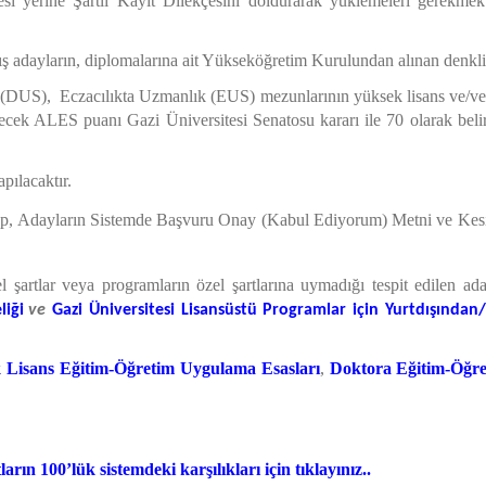
si yerine Şartlı Kayıt Dilekçesini doldurarak yüklemeleri gerekmek
 adayların, diplomalarına ait Yükseköğretim Kurulundan alınan denklik
DUS), Eczacılıkta Uzmanlık (EUS) mezunlarının yüksek lisans ve/ve
cek ALES puanı Gazi Üniversitesi Senatosu kararı ile 70 olarak belirl
yapılacaktır.
olup, Adayların Sistemde Başvuru Onay (Kabul Ediyorum) Metni ve Ke
 şartlar veya programların özel şartlarına uymadığı tespit edilen ad
liği
ve
Gazi Üniversitesi Lisansüstü Programlar için Yurtdışında
 Lisans Eğitim-Öğretim Uygulama Esasları
,
Doktora Eğitim-Öğre
ın 100’lük sistemdeki karşılıkları için tıklayınız..