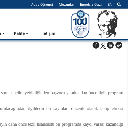
Dil Seçiniz 
Aday Öğrenci
Mezunlar
Engelsiz Gazi
EN
a
Kalite
İletişim
l şartlar belirleyebildiğinden başvuru yapılmadan önce ilgili program
rulacağından ilgililerin bu sayfaları düzenli olarak takip etmesi
ın daha önce tezli lisansüstü bir programda kaydı varsa; kazandığı