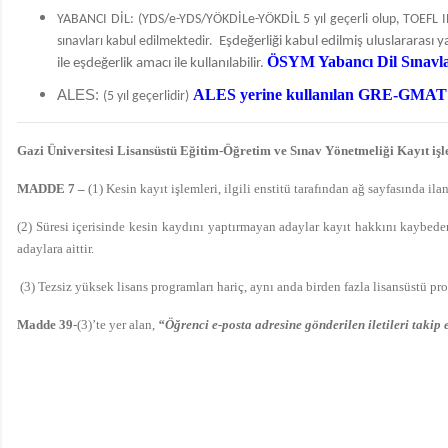
YABANCI DİL: (YDS/e-YDS/YÖKDİLe-YÖKDİL 5 yıl geçerli olup, TOEFL IBT’n
sınavları kabul edilmektedir.
Eşdeğerliği kabul edilmiş uluslararası ya
ÖSYM Yabancı Dil Sınavları 
ile eşdeğerlik amacı ile kullanılabilir.
ALES:
ALES yerine kullanılan GRE-GMAT sına
(5 yıl geçerlidir)
Gazi Üniversitesi Lisansüstü Eğitim-Öğretim ve Sınav Yönetmeliği
Kayıt işl
MADDE 7 –
(1) Kesin kayıt işlemleri, ilgili enstitü tarafından ağ sayfasında ila
(2) Süresi içerisinde kesin kaydını yaptırmayan adaylar kayıt hakkını kaybederl
adaylara aittir.
(3) Tezsiz yüksek lisans programları hariç, aynı anda birden fazla lisansüstü p
Madde 39
-(3)’te yer alan,
“Öğrenci e-posta adresine gönderilen iletileri taki