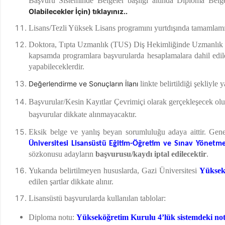
Başvuru Sisteminde Belgeler başlığı altında Diploma Belge
Olabilecekler İçin)
tıklayınız..
Lisans/Tezli Yüksek Lisans programını yurtdışında tamamlamış
Doktora, Tıpta Uzmanlık (TUS) Diş Hekimliğinde Uzmanlık (
kapsamda programlara başvurularda hesaplamalara dahil edile
yapabileceklerdir.
Değerlendirme ve Sonuçların İlanı
linkte belirtildiği şekliyle 
Başvurular/Kesin Kayıtlar Çevrimiçi olarak gerçekleşecek 
başvurular dikkate alınmayacaktır.
Eksik belge ve yanlış beyan sorumluluğu adaya aittir. Genel
Üniversitesi Lisansüstü Eğitim-Öğretim ve Sınav Yönetme
sözkonusu adayların
başvurusu/
kaydı iptal edilecektir
.
Yukarıda belirtilmeyen hususlarda, Gazi Üniversitesi
Yüksek
edilen şartlar dikkate alınır.
Lisansüstü başvurularda kullanılan tablolar:
Diploma notu:
Yükseköğretim Kurulu 4’lük sistemdeki notlar