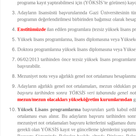
programa kayıt yaptırabilmesi için (YÖKSİS’te görünen) kayd
Adayların lisansüstü başvurularında Gazi Üniversitesinin t
programın değerlendirilmesi birbirinden bağımsız olarak hesa
Enstitümüzde
ilan edilen programlara (tezsiz yüksek lisans p
Yüksek lisans programlarına, lisans diplomasına veya Yükseköğ
Doktora programlarına yüksek lisans diplomasına veya Yüksekö
06/02/2013 tarihinden önce tezsiz yüksek lisans programlar
başvurabilir.
Mezuniyet notu veya ağırlıklı genel not ortalaması hesaplanm
Adayların ağırlıklı genel not ortalamaları, mezun oldukları
başvuru tarihinden sonra YÖKSİS veri tabanında genel not o
mezun/mezun olacakları yükseköğretim kurumlarından
g
Yüksek Lisans programlarına
başvuruları şartlı kabul ed
ortalaması esas alınır. Bu adayların başvuru tarihinden son
mezuniyet not ortalamaları başvuru kriterlerini sağlaması 
gerekli olan YÖKSİS kayıt ve güncelleme işlemlerini yaptırma