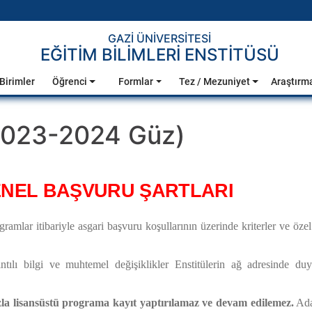
GAZİ ÜNİVERSİTESİ
EĞİTİM BİLİMLERİ ENSTİTÜSÜ
Birimler
Öğrenci
Formlar
Tez / Mezuniyet
Araştırm
(2023-2024 Güz)
NEL BAŞVURU ŞARTLARI
amlar itibariyle asgari başvuru koşullarının üzerinde kriterler ve öze
ntılı bilgi ve muhtemel değişiklikler Enstitülerin ağ adresinde duyu
zla lisansüstü programa kayıt yaptırılamaz ve devam edilemez.
Aday