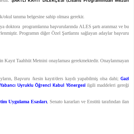
tedir.
ŞARTLI KAYIT DİLEKÇESİ (Lisans Programından Mezun
/okul tanıma belgesine sahip olması gerekir.
ya doktora programlarına başvurularında ALES şartı aranmaz ve bu
enmiştir. Programın diğer Özel Şartlarını sağlayan adaylar başvuru
sin Kayıt Taahhüt Metnini onaylaması gerekmektedir. Onaylanmayan
ayların, Başvuru /kesin kayıt/ders kaydı yapabilmiş olsa dahi;
Gazi
ilgili maddeleri gereği
n/Yabancı Uyruklu Öğrenci Kabul Yönergesi
tim Uygulama Esasları
,
Senato kararları ve Enstitü tarafından ilan