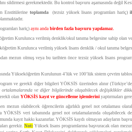
ını sildirmesi gerekmektedir. Bu kontrol başvuru aşamasında değil Kes
üm Enstitülerine
toplamda
(tezsiz yüksek lisans programları hariç)
i
planmaktadır.
rogramları hariç)
aynı anda
birden fazla
başvuru yapılamaz
.
retim Kurulunca verilmiş denklik/okul tanıma belgesine sahip olan ve k
ğretim Kurulunca verilmiş yüksek lisans denklik / okul tanıma belgesin
ından mezun olmuş veya bu tarihten önce tezsiz yüksek lisans program
asında Yükseköğretim Kurulunun 4’lük ve 100’lük sistem çevrim tablosu 
 program ve gerekli diğer bilgileri YÖKSİS üzerinden alınır (Türkiye’
rtalamalarında ve diğer bilgilerinde oluşabilecek değişiklikler dikk
erekli olan
YÖKSİS kayıt ve güncelleme işlemlerini
yaptırmaları gere
ilen mezun olabilecek öğrencilerin ağırlıklı genel not ortalaması ol
ra YÖKSİS veri tabanında genel not ortalamalarında oluşabilecek deği
durumunda kayıt hakkı kazanırlar. YÖKSİS kaydı olmayan adayların baş
ları gerekir.
Not:
Yüksek lisans programlarına başvuracak olan mezuni