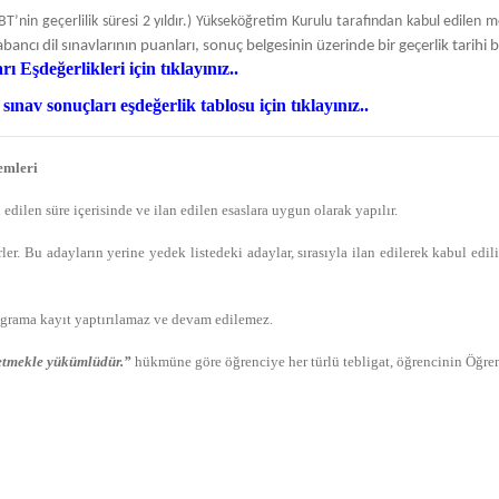
in geçerlilik süresi 2 yıldır.) Yükseköğretim Kurulu tarafından kabul edilen merk
bancı dil sınavlarının puanları, sonuç belgesinin üzerinde bir geçerlik tarihi b
Eşdeğerlikleri için tıklayınız..
v sonuçları eşdeğerlik tablosu için tıklayınız..
emleri
n edilen süre içerisinde ve ilan edilen esaslara uygun olarak yapılır.
er. Bu adayların yerine yedek listedeki adaylar, sırasıyla ilan edilerek kabul edili
rograma kayıt yaptırılamaz ve devam edilemez.
p etmekle yükümlüdür.”
hükmüne göre öğrenciye her türlü tebligat, öğrencinin Öğrenc