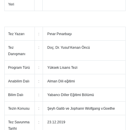
Yeri
Tez Yazarı
:
Pınar Pınarbaşı
Tez
:
Doç. Dr. Yusuf Kenan Öncü
Danışmanı
Program Türü
:
Yüksek Lisans Tezi
Anabilim Dalı
:
Alman Dili eğitimi
Bilim Dalı
:
Yabancı Diller Eğitimi Bölümü
Tezin Konusu
:
Şeyh Galib ve Jophann Wolfgang v.Goethe
Tez Savunma
:
23.12.2019
Tarihi