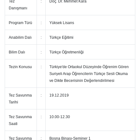
Tez
:
Doç. Dr. Mehmet Kara
Danışmanı
Program Türü
:
Yüksek Lisans
Anabilim Dalı
:
Türkçe Eğitimi
Bilim Dalı
:
Türkçe Öğretmenliği
Tezin Konusu
:
Türkiye'de Ortaokul Düzeyinde Öğrenim Gören
Suriyeli Arap Öğrencilerin Türkçe Sesli Okuma
ve Dikte Becerisinin Değerlendirilmesi
Tez Savunma
:
19.12.2019
Tarihi
Tez Savunma
:
10.00-12.30
Saati
Tez Savunma
:
Bosna Binası-Seminer 1