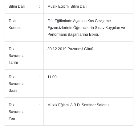
Bilim Dalı
:
Müzik Eğitimi Bilim Dalı
Tezin
:
Flüt Eğitiminde Aşamalı Kas Gevşeme
Konusu
Egzersizlerinin Öğrencilerin Sınav Kaygıları ve
Performans Başarılarına Etkisi.
Tez
:
30.12.2019 Pazartesi Günü.
Savunma
Tarihi
Tez
:
11.00
Savunma
Saati
Tez
:
Müzik Eğitimi A.B.D. Seminer Salonu
Savunma
Yeri