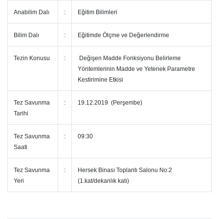
Anabilim Dalı
:
Eğitim Bilimleri
Bilim Dalı
:
Eğitimde Ölçme ve Değerlendirme
Tezin Konusu
:
Değişen Madde Fonksiyonu Belirleme
Yöntemlerinin Madde ve Yetenek Parametre
Kestirimine Etkisi
Tez Savunma
:
19.12.2019 (Perşembe)
Tarihi
Tez Savunma
:
09:30
Saati
Tez Savunma
:
Hersek Binası Toplantı Salonu No:2
Yeri
(1.kat/dekanlık katı)