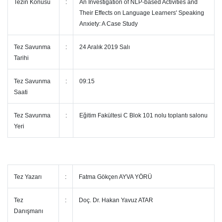
Tezin Konusu
:
An Investigation of NLP-based Activities and
Their Effects on Language Learners' Speaking
Anxiety: A Case Study
Tez Savunma
:
24 Aralık 2019 Salı
Tarihi
Tez Savunma
:
09:15
Saati
Tez Savunma
:
Eğitim Fakültesi C Blok 101 nolu toplantı salonu
Yeri
Tez Yazarı
:
Fatma Gökçen AYVA YÖRÜ
Tez
:
Doç. Dr. Hakan Yavuz ATAR
Danışmanı