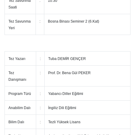
Tez Savunma
:
10:30
Saati
Tez Savunma
:
Bosna Binası Seminer 2 (6.Kat)
Yeri
Tez Yazarı
:
Tuba DEMİR GENÇER
Tez
:
Prof. Dr. Bena Gül PEKER
Danışmanı
Program Türü
:
Yabancı Diller Eğitimi
Anabilim Dalı
:
İngiliz Dili Eğitimi
Bilim Dalı
:
Tezli Yüksek Lisans