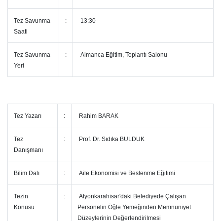
Tez Savunma
:
13:30
Saati
Tez Savunma
:
Almanca Eğitim, Toplantı Salonu
Yeri
Tez Yazarı
:
Rahim BARAK
Tez
:
Prof. Dr. Sıdıka BULDUK
Danışmanı
Bilim Dalı
:
Aile Ekonomisi ve Beslenme Eğitimi
Tezin
:
Afyonkarahisar'daki Belediyede Çalışan
Konusu
Personelin Öğle Yemeğinden Memnuniyet
Düzeylerinin Değerlendirilmesi