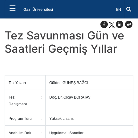
☰
Dil Seçiniz 
Gazi Üniversitesi
EN
Tez Savunması Gün ve
Saatleri Geçmiş Yıllar
Tez Yazarı
:
Gülden GÜNEŞ BAĞCI
Tez
:
Doç. Dr. Olcay BORATAV
Danışmanı
Program Türü
:
Yüksek Lisans
Anabilim Dalı
:
Uygulamalı Sanatlar