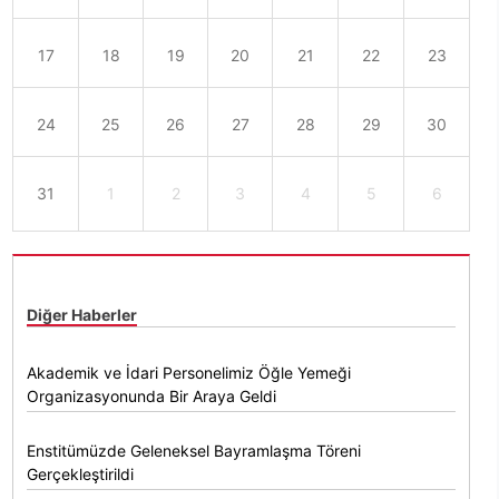
17
18
19
20
21
22
23
24
25
26
27
28
29
30
31
1
2
3
4
5
6
Diğer Haberler
Akademik ve İdari Personelimiz Öğle Yemeği
Organizasyonunda Bir Araya Geldi
Enstitümüzde Geleneksel Bayramlaşma Töreni
Gerçekleştirildi