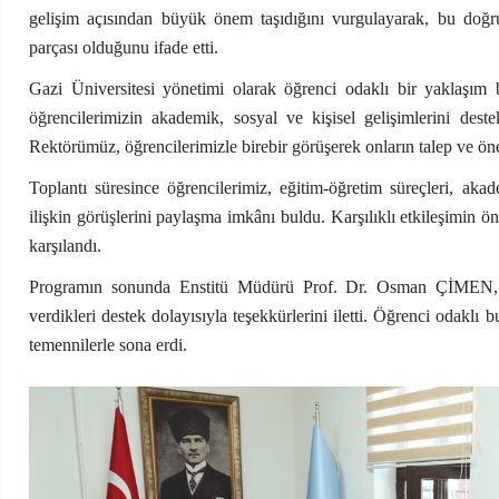
gelişim açısından büyük önem taşıdığını vurgulayarak, bu doğrult
parçası olduğunu ifade etti.
Gazi Üniversitesi yönetimi olarak öğrenci odaklı bir yaklaşı
öğrencilerimizin akademik, sosyal ve kişisel gelişimlerini dest
Rektörümüz, öğrencilerimizle birebir görüşerek onların talep ve ön
Toplantı süresince öğrencilerimiz, eğitim-öğretim süreçleri, akad
ilişkin görüşlerini paylaşma imkânı buldu. Karşılıklı etkileşimin
karşılandı.
Programın sonunda Enstitü Müdürü Prof. Dr. Osman ÇİMEN, R
verdikleri destek dolayısıyla teşekkürlerini iletti. Öğrenci odaklı
temennilerle sona erdi.