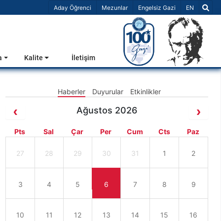
Dil Seçiniz 
Aday Öğrenci
Mezunlar
Engelsiz Gazi
EN
a
Kalite
İletişim
Haberler
Duyurular
Etkinlikler
Ağustos 2026
Pts
Sal
Çar
Per
Cum
Cts
Paz
27
28
29
30
31
1
2
3
4
5
6
7
8
9
10
11
12
13
14
15
16