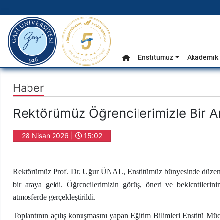
gazi.edu.tr
Ana Menü
Enstitümüz
Akademik 
Anasayfa
Haber
Rektörümüz Öğrencilerimizle Bir A
28 Nisan 2026 |
15:02
Rektörümüz Prof. Dr. Uğur ÜNAL, Enstitümüz bünyesinde düzenlen
bir araya geldi. Öğrencilerimizin görüş, öneri ve beklentileri
atmosferde gerçekleştirildi.
Toplantının açılış konuşmasını yapan Eğitim Bilimleri Enstitü M