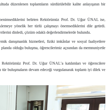
uda düzenlenen toplantıların sürdürülebilir kalite anlayışının bir
m benimsediklerini belirten Rektörümüz Prof. Dr. Uğur ÜNAL ise,
eklemeye yönelik her türlü çalışmayı önemsediklerini dile getirdi.
erilerini dinledi, çözüm odaklı değerlendirmelerde bulundu.
emik danışmanlık hizmetleri, fiziki imkânlar ve sosyal faaliyetlere
 ön planda olduğu buluşma, öğrencilerimiz açısından da memnuniyetle
ektörümüz Prof. Dr. Uğur ÜNAL’a katılımları ve öğrencilere
 bu tür buluşmaların devam edeceği vurgulanarak toplantı iyi dilek ve