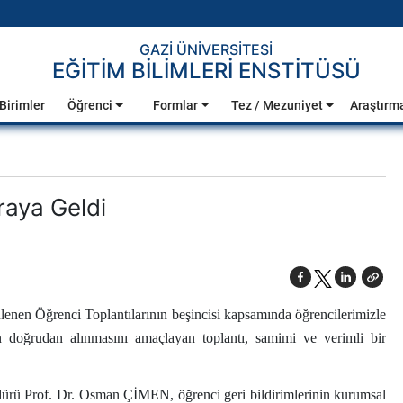
GAZİ ÜNİVERSİTESİ
EĞİTİM BİLİMLERİ ENSTİTÜSÜ
Birimler
Öğrenci
Formlar
Tez / Mezuniyet
Araştırm
raya Geldi
en Öğrenci Toplantılarının beşincisi kapsamında öğrencilerimizle
nin doğrudan alınmasını amaçlayan toplantı, samimi ve verimli bir
üdürü Prof. Dr. Osman ÇİMEN, öğrenci geri bildirimlerinin kurumsal