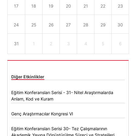
17
18
19
20
21
22
23
24
25
26
27
28
29
30
31
1
2
3
4
5
6
Diğer Etkinlikler
Eğitim Konferansları Serisi - 31- Nitel Araştırmalarda
Anlam, Kod ve Kuram
Genç Araştırmacılar Kongresi VI
Eğitim Konferansları Serisi 30- Tez Çalışmalarının
Akademik Yayına Dönüştürülme Süreci ve Stratejileri