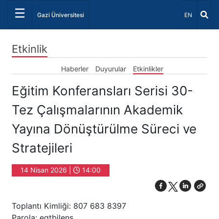
☰
Dil Seçiniz 
Gazi Üniversitesi
EN
Etkinlik
Haberler
Duyurular
Etkinlikler
Eğitim Konferansları Serisi 30-
Tez Çalışmalarının Akademik
Yayına Dönüştürülme Süreci ve
Stratejileri
14 Nisan 2026 |
14:00
Toplantı Kimliği: 807 683 8397
Parola: egtbilens