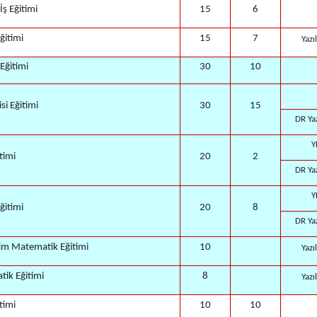
İş Eğitimi
15
6
ğitimi
15
7
Yazı
 Eğitimi
30
10
isi Eğitimi
30
15
DR Yaz
Y
itimi
20
2
DR Yaz
Y
ğitimi
20
8
DR Yaz
tim Matematik Eğitimi
10
Yazı
ik Eğitimi
8
Yazı
timi
10
10