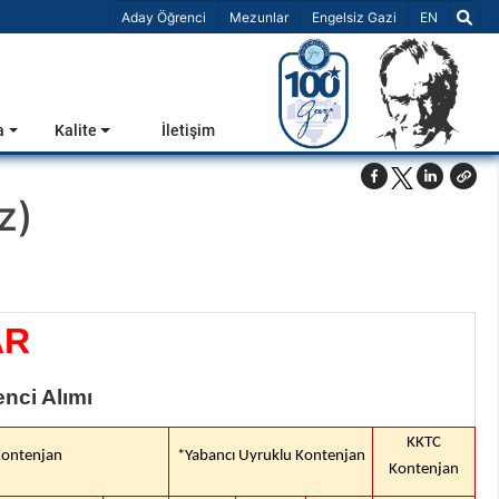
Dil Seçiniz 
Aday Öğrenci
Mezunlar
Engelsiz Gazi
EN
a
Kalite
İletişim
z)
AR
nci Alımı
KKTC
Kontenjan
*Yabancı Uyruklu Kontenjan
Kontenjan