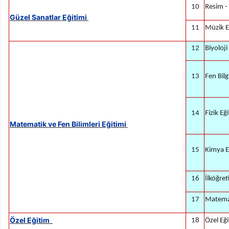
10
Resim - 
Güzel Sanatlar Eğitimi
11
Müzik E
12
Biyoloji
13
Fen Bilg
14
Fizik Eğ
Matematik ve Fen Bilimleri Eğitimi
15
Kimya E
16
İlköğre
17
Matemat
Özel Eğitim
18
Özel Eği