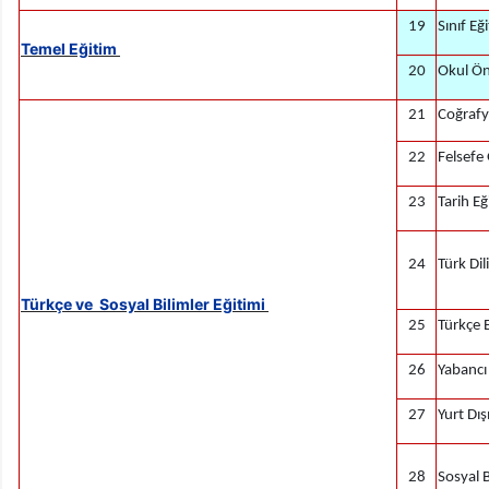
19
Sınıf Eğ
Temel Eğitim
20
Okul Ön
21
Coğrafy
22
Felsefe
23
Tarih Eğ
24
Türk Dil
Türkçe ve Sosyal Bilimler Eğitimi
25
Türkçe 
26
Yabancı
27
Yurt Dı
28
Sosyal B