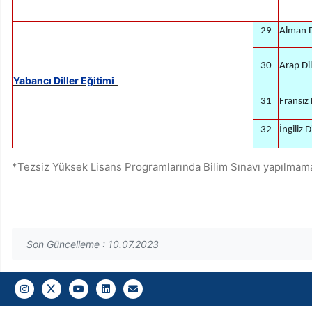
29
Alman Di
30
Arap Dil
Yabancı Diller Eğitimi
31
Fransız 
32
İngiliz D
*Tezsiz Yüksek Lisans Programlarında Bilim Sınavı yapılmam
Son Güncelleme : 10.07.2023
Gazi E-Mail