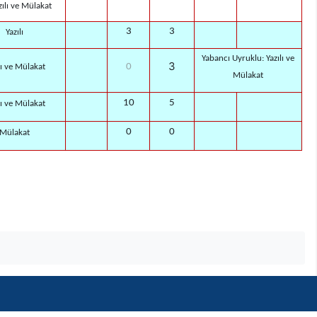
ılı ve Mülakat
3
3
Yazılı
Yabancı Uyruklu: Yazılı ve
3
0
lı ve Mülakat
Mülakat
10
5
lı ve Mülakat
0
0
Mülakat