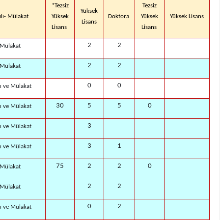
*Tezsiz
Tezsiz
Yüksek
ılı- Mülakat
Yüksek
Doktora
Yüksek
Yüksek Lisans
Lisans
Lisans
Lisans
2
2
Mülakat
2
2
Mülakat
0
0
lı ve Mülakat
30
5
5
0
lı ve Mülakat
3
lı ve Mülakat
3
1
lı ve Mülakat
75
2
2
0
Mülakat
2
2
Mülakat
0
2
lı ve Mülakat