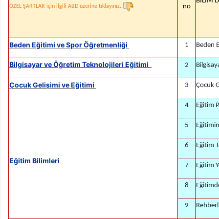
BİLİM 
no
ÖZEL ŞARTLAR için ilgili ABD üzerine tıklayınız..
Beden Eğitimi ve Spor Öğretmenliği
1
Beden E
Bilgisayar ve Öğretim Teknolojileri Eğitimi
2
Bilgisay
Çocuk Gelişimi ve Eğitimi
3
Çocuk G
4
Eğitim 
5
Eğitimin
6
Eğitim T
Eğitim Bilimleri
7
Eğitim 
8
Eğitimd
9
Rehberl