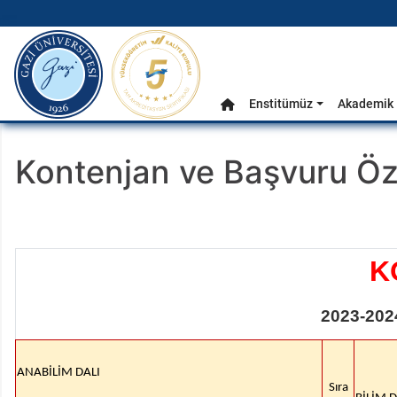
gazi.edu.tr
Ana Menü
Enstitümüz
Akademik 
Anasayfa
Kontenjan ve Başvuru Öz
K
2023-2024
ANABİLİM DALI
Sıra