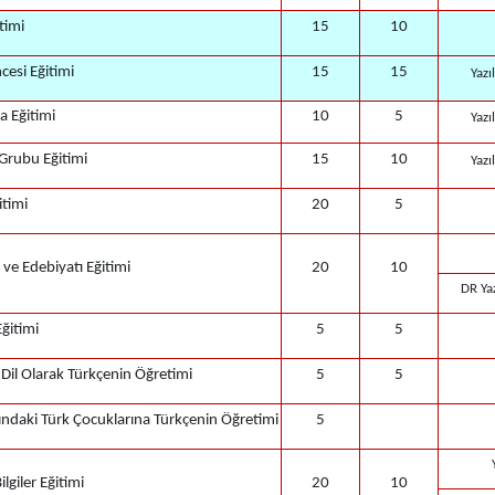
itimi
15
10
cesi Eğitimi
15
15
Yazı
a Eğitimi
10
5
Yazı
 Grubu Eğitimi
15
10
Yazı
itimi
20
5
i ve Edebiyatı Eğitimi
20
10
DR Yaz
Eğitimi
5
5
 Dil Olarak Türkçenin Öğretimi
5
5
şındaki Türk Çocuklarına Türkçenin Öğretimi
5
ilgiler Eğitimi
20
10