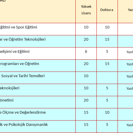
DALI
Yüksek
Doktora
Yaz
Lisans
ğitimi ve Spor Eğitimi
10
10
ar ve Öğretim Teknolojileri
20
15
elişimi ve Eğitimi
6
5
Yazı
Programları ve Öğretim
20
15
Yazı
 Sosyal ve Tarihi Temelleri
10
Yazı
eknolojileri
10
5
Yazı
Yönetimi
20
5
e Ölçme ve Değerlendirme
15
10
ik ve Psikolojik Danışmanlık
15
5
Yazı