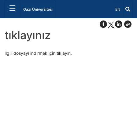
☰
Dil Seçiniz 
Gazi Üniversitesi
EN
tıklayınız
İlgili dosyayı indirmek için tıklayın.