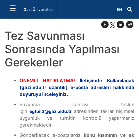
☰
Dil Seçiniz 
Gazi Üniversitesi
EN
Tez Savunması
Sonrasında Yapılması
Gerekenler
ÖNEMLİ HATIRLATMA!
İletişimde Kullanılacak
(gazi.edu.tr uzantılı) e-posta adresleri hakkında
duyuruyu inceleyiniz.
Savunma sonrası teslim
için
adresinden tekrar biçimsel
egtbil3@gazi.edu.tr
uygunluk ve turnitin kontrolü yaptırmanız
gerekmektedir.
Gönderilecek e-postalarda
konu kısmının ve ek