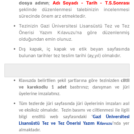
dosya adının
;
Adı Soyadı
-
Tarih
-
T.S.Sonrası
şeklinde düzenlenmesi talebinizin incelenmesi
sürecinde önem arz etmektedir.
Tezinizin Gazi Üniversitesi Lisansüstü Tez ve Tez
Önerisi Yazım Kılavuzu'na göre düzenlenmiş
olduğundan emin olunuz.
Dış kapak, iç kapak ve etik beyan sayfasında
bulunan tarihler tez teslim tarihi (ay,yıl) olmalıdır.
Klavuzda belirtilen şekil şartlarına göre tezinizden
ciltli
ve
karekodlu
1 adet
bastırınız; danışman ve jüri
üyelerine imzalatınız.
Tüm tezlerde jüri sayfasında jüri üyelerinin imzaları asıl
ve eksiksiz olmalıdır. Tezin basımı ve ciltlenmesi ile ilgili
bilgi enstitü web sayfasındaki
'
Gazi
Ü
niversitesi
Lisans
ü
st
ü
Tez ve Tez
Ö
nerisi Ya
zım
K
ı
'
nda yer
lavuzu
almaktadır.