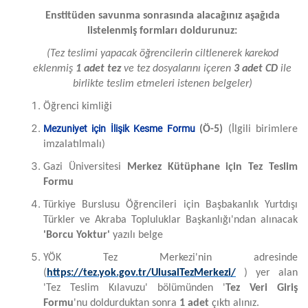
Enstitüden savunma sonrasında alacağınız aşağıda
listelenmiş formları doldurunuz:
(Tez teslimi yapacak öğrencilerin ciltlenerek karekod
eklenmiş
1 adet tez
ve tez dosyalarını içeren
3 adet CD
ile
birlikte teslim etmeleri istenen belgeler)
Öğrenci kimliği
Mezuniyet için İlişik Kesme Formu
(Ö-5)
(İlgili birimlere
imzalatılmalı)
Gazi Üniversitesi
Merkez Kütüphane için Tez Teslim
Formu
Türkiye Burslusu Öğrencileri için Başbakanlık Yurtdışı
Türkler ve Akraba Topluluklar Başkanlığı'ndan alınacak
'Borcu Yoktur'
yazılı belge
YÖK Tez Merkezi'nin adresinde
(
https://tez.yok.gov.tr/UlusalTezMerkezi/
) yer alan
'Tez Teslim Kılavuzu' bölümünden '
Tez Veri Giriş
Formu
'nu doldurduktan sonra
1 adet
çıktı alınız.