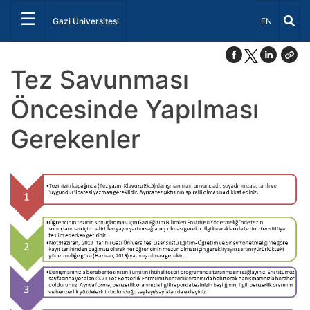
☰
Dil Seçiniz 
Gazi Üniversitesi
EN
Tez Savunması
Öncesinde Yapılması
Gerekenler