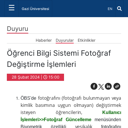
☰
Dil Seçiniz 
Gazi Üniversitesi
EN
Duyuru
Haberler
Duyurular
Etkinlikler
Öğrenci Bilgi Sistemi Fotoğraf
Değiştirme İşlemleri
28 Şubat 2024 |
15:00
fotoğrafını (fotoğrafı bulunmayan veya
ÖBS'de
kimlik basımına uygun olmayan) değiştirmek
isteyen öğrencilerin,
Kullanıcı
İşlemleri>>Fotoğraf Güncelleme
menüsünden
vesikalık
Biyometrik özellikli
fotoğrafını