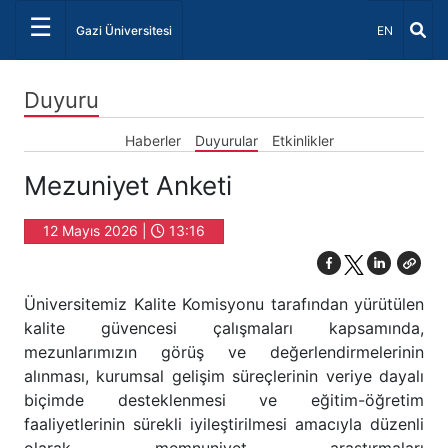
☰
Dil Seçiniz 
Gazi Üniversitesi
EN
Duyuru
Haberler
Duyurular
Etkinlikler
Mezuniyet Anketi
12 Mayıs 2026 |
13:16
Üniversitemiz Kalite Komisyonu tarafından yürütülen
kalite güvencesi çalışmaları kapsamında,
mezunlarımızın görüş ve değerlendirmelerinin
alınması, kurumsal gelişim süreçlerinin veriye dayalı
biçimde desteklenmesi ve eğitim-öğretim
faaliyetlerinin sürekli iyileştirilmesi amacıyla düzenli