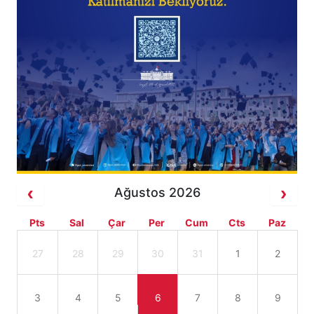
Ağustos 2026
Pts
Sal
Çar
Per
Cum
Cts
Paz
27
28
29
30
31
1
2
3
4
5
6
7
8
9